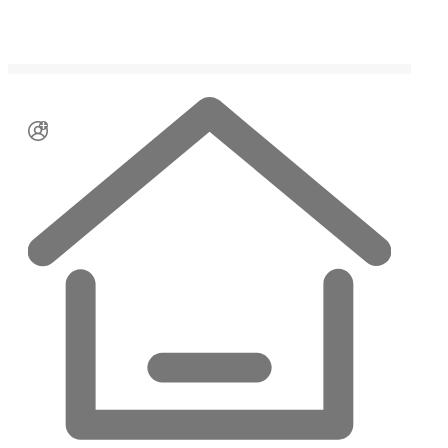
Skip
to
content
English
English
한국어
한국어
日本語
日本語
Media
DataStreams의 기사를 한눈에 볼 수 있습니다.
데이터스트림즈, 병무청 컨설팅
진행…"국방 사업 확대"