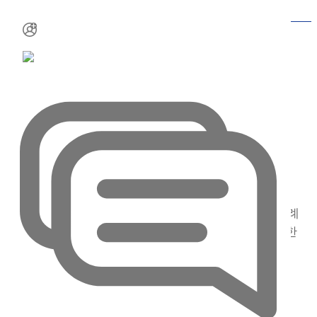
기사
작성일
2023-07-04 16:56
조회
2418
데이터스트림즈가 병무청 정보화 부서 직원들을
대상으로 데이터 거버넌스 관련 교육과 컨설팅을
진행했다고 20일 밝혔다.
Request Demo
데이터스트림즈는 데이터 거버넌스의 개요와 구축 사례
Product Tour
등을 소개하고, 데이터 기반의 병무 행정 서비스를 위한
데이터 거버넌스 추진 전략을 제언했다.
이번 세미나를 비롯해 데이터스트림즈는 다양한 국방
사업 수행 경험 등을 바탕으로 국방 분야의 전문성을