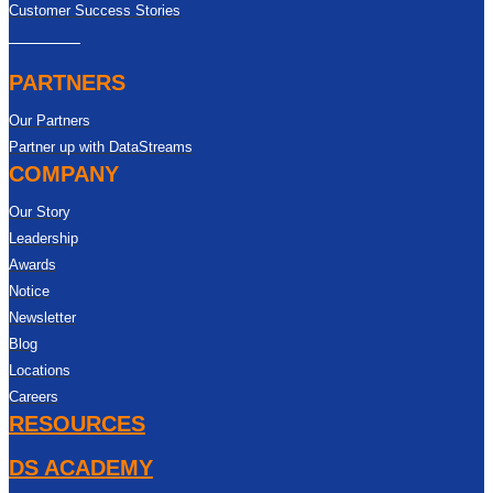
Customer Success Stories
PARTNERS
Our Partners
Partner up with DataStreams
COMPANY
Our Story
Leadership
Awards
Notice
Newsletter
Blog
Locations
Careers
RESOURCES
DS ACADEMY