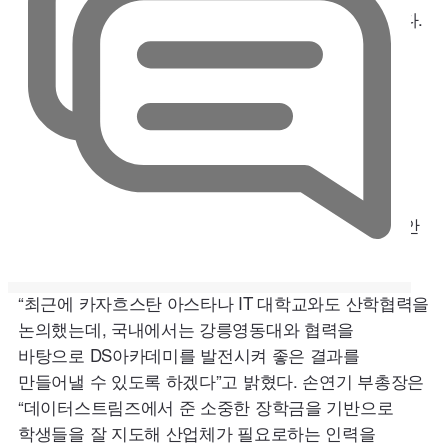
강릉영동대 손연기 부총장, 김주백 교수 등이 참석했다.
이번 장학금 전달식은 지난해
12
월 강릉영동대와
AI·
빅데이터 인재 양성
MOU
를 맺은 이후 후속 사업
일환이다. 향후 데이터스트림즈의 온라인 통합교육
플랫폼 ‘
DS
아카데미’ 수강자를 대상으로 장학금을
제공, 맞춤형 인재 양성에 기여하는 한편
데이터스트림즈 채용 기회도 제공한다.
이영상 데이터스트림즈 대표는 "
20
년이 넘는 기간 동안
빅데이터 사업을 하고, 지식을 쌓으면서 이 부분을
학생들과 공유하고 싶다는 생각을 항상 해왔다”며
“최근에 카자흐스탄 아스타나
IT
대학교와도 산학협력을
논의했는데, 국내에서는 강릉영동대와 협력을
바탕으로
DS
아카데미를 발전시켜 좋은 결과를
만들어낼 수 있도록 하겠다”고 밝혔다. 손연기 부총장은
“데이터스트림즈에서 준 소중한 장학금을 기반으로
학생들을 잘 지도해 산업체가 필요로하는 인력을