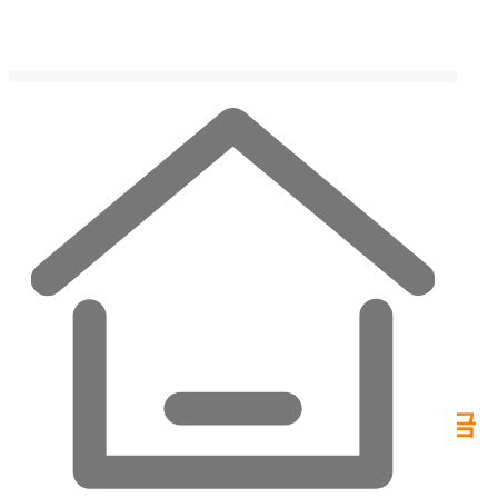
Skip
to
content
English
English
한국어
한국어
日本語
日本語
Menu
Media
DataStreams의 기사를 한눈에 볼 수 있습니다.
데이터스트림즈, 강릉영동대에 장학금
1000만원 전달