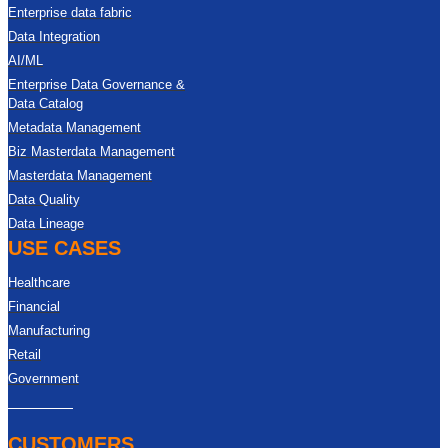
Enterprise data fabric
Data Integration
AI/ML
Enterprise Data Governance &
Data Catalog
Metadata Management
Biz Masterdata Management
Masterdata Management
Data Quality
Data Lineage
USE CASES
Healthcare
Financial
Manufacturing
Retail
Government
CUSTOMERS