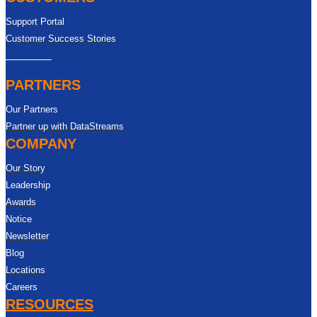
Support Portal
Customer Success Stories
PARTNERS
Our Partners
Partner up with DataStreams
COMPANY
Our Story
Leadership
Awards
Notice
Newsletter
Blog
Locations
Careers
RESOURCES