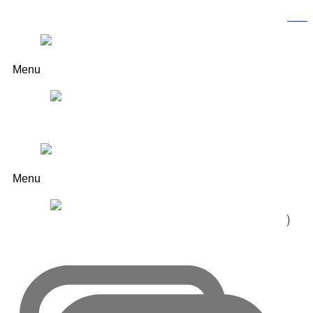
기사
작성일
2023-07-04 16:53
Menu
조회
2454
서초동 본사서 열린 행사에 손연기 부총장 등
참석
...DS
아카데미 수강자에 제공
Menu
데이터 패브릭 전문기업 데이터스트림즈(대표 이영상)
Menu
는
13
일 강릉영동대학교에 장학금
1000
만원을
전달했다고 밝혔다.
Request Demo
서울 서초구 서초동 데이터스트림즈 본사에서 열린
전달식에는 데이터스트림즈 이영상 대표이사,
Product Tour