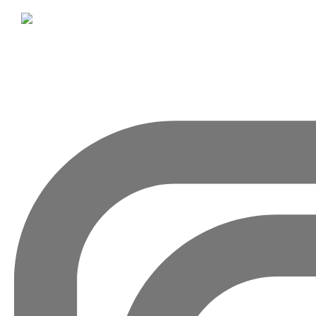
Da
Requst Demo
Request Demo
Product Tour
DataSt
전문