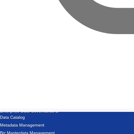
outube
Blog
개인정보처리방침
Copyright ⓒ 2023-2024 DataStreams Corp. All Right Reserved.
PRODUCTS
Enterprise data fabric
Data Integration
AI/ML
Enterprise Data Governance &
Data Catalog
Metadata Management
Biz Masterdata Management