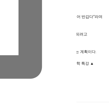
했다.
는 제약이 풀리면서 대면으로 만날 수 있게 되어 반갑다”라며
라고 밝혔다.
 100배 큰 시장으로 진출하는 위대한 회사가 되려고
 퀀텀점프(Quantum jump) 성장을 하겠다는 계획이다.
상/리더십 시상 ▲장기근속자 포상 ▲역사·인문학 특강 ▲